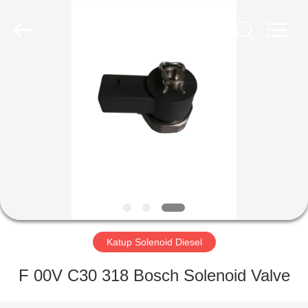
Wuxi
Xinbeichen
International
Trade
Co.,Ltd.
All
Rights
Reserved.
RUMAH
PRODUK
VIDEO
TENTANG
KAMI
Katup Solenoid Diesel
TUR
F 00V C30 318 Bosch Solenoid Valve
PABRIK