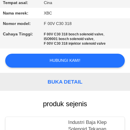
Tempat asal:
Cina
KONTROL
Nama merek:
XBC
KUALITAS
Nomor model:
F 00V C30 318
Cahaya Tinggi:
,
F 00V C30 318 bosch solenoid valve
HUBUNGI
,
ISO9001 bosch solenoid valve
F 00V C30 318 injektor solenoid valve
KAMI
HUBUNGI KAMI!
BERITA
BUKA DETAIL
SITEMAP
PRIVACY
produk sejenis
POLICY
Industri Baja Klep
Solenoid Tekanan