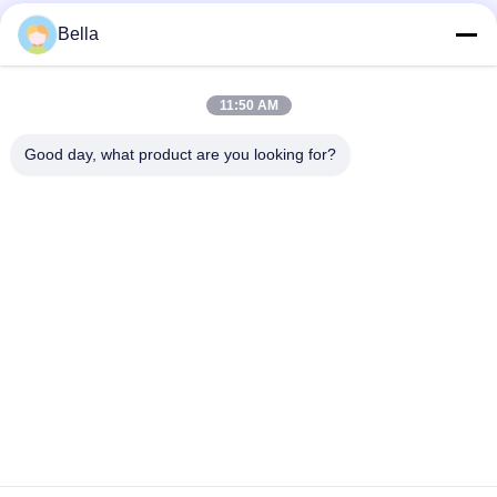
Bella
Bad Request
Semua
11:50 AM
bagian rel umum
Nozzle Rail Umum
Good day, what product are you looking for?
Katup kontrol rel
Injektor Common Rail
umum
Pendorong Pompa
Bangku Uji Rel
Injector Diesel
Umum
Katup Solenoid
Katup Pengiriman
Diesel
Pompa Injeksi