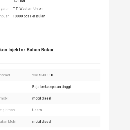
3-7 Hari
ayaran:
TT, Western Union
mpuan:
10000 pcs Per Bulan
kan Injektor Bahan Bakar
nomor.:
23670-0L110
:
Baja berkecepatan tinggi
mobil:
mobil diesel
engiriman:
Udara
tan Mobil:
mobil diesel