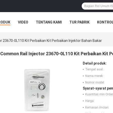
RODUK
VIDEO
TENTANG KAMI
TUR PABRIK
KONTROL
r 23670-0L110 Kit Perbaikan Kit Perbaikan Injektor Bahan Bakar
Common Rail Injector 23670-0L110 Kit Perbaikan Kit P
Detail produk:
Tempat asal:
Nama merek:
Nomor model:
Syarat-syarat pe
Kuantitas min Order
Harga:
Kemasan rincian: