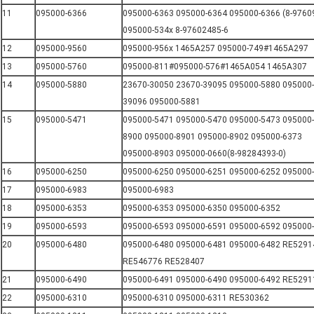
11
095000-6366
095000-6363 095000-6364 095000-6366 (8-9760
095000-534x 8-97602485-6
12
095000-9560
095000-956x 1465A257 095000-749#1465A297
13
095000-5760
095000-811#095000-576#1465A054 1465A307
14
095000-5880
23670-30050 23670-39095 095000-5880 095000-
39096 095000-5881
15
095000-5471
095000-5471 095000-5470 095000-5473 095000-
8900 095000-8901 095000-8902 095000-6373
095000-8903 095000-0660(8-98284393-0)
16
095000-6250
095000-6250 095000-6251 095000-6252 095000
17
095000-6983
095000-6983
18
095000-6353
095000-6353 095000-6350 095000-6352
19
095000-6593
095000-6593 095000-6591 095000-6592 095000
20
095000-6480
095000-6480 095000-6481 095000-6482 RE5291
RE546776 RE528407
21
095000-6490
095000-6491 095000-6490 095000-6492 RE5291
22
095000-6310
095000-6310 095000-6311 RE530362