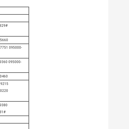
-829#
-5660
7751 095000-
9360 095000-
-0460
39215
30220
09380
81#