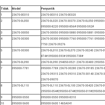
Tidak.
Model
Penyuntik
1
23670-0E010
23670-0E010 23670-0E020
2
23670-0L050
23670-0L020 23670-30370 23670-0L050 095000
095000-8220 095000-856# 095000-592#
3
23670-30050
23670-30050 095000-5880 095000-5881 095000
4
23670-30300
23670-30300 095000-7760 095000-7761 095000-
7750 23670-39276
5
23670-30300
23670-0L010 23670-0L070 23670-30240 23670-0
874# 095000-593# 095000-738#
6
23670-0L090
23670-0L090 294050-0521 23670-30400 295050
7
095000-7781
095000-778X 23670-30280 23670-39185 23670-
23670-39315 23670-39310 23670-30140 23670-
23670-09070
8
23670-0L110
23670-0L110 23670-0L100 23670-30420 23670-
295050-054#295050-074#295050-019#295050-0
9
095000-5550
095000-5550 095000-8310
10
095000-5600
095000-5600 1465A041