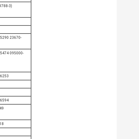
9788-3)
5290 23670-
5474 095000-
-6253
-6594
49
18