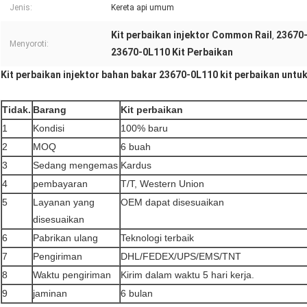
Jenis:
Kereta api umum
Kit perbaikan injektor Common Rail
23670-
,
Menyoroti:
23670-0L110 Kit Perbaikan
Kit perbaikan injektor bahan bakar 23670-0L110 kit perbaikan untuk
Tidak.
Barang
Kit perbaikan
1
Kondisi
100% baru
2
MOQ
6 buah
3
Sedang mengemas
Kardus
4
pembayaran
T/T, Western Union
5
Layanan yang
OEM dapat disesuaikan
disesuaikan
6
Pabrikan ulang
Teknologi terbaik
7
Pengiriman
DHL/FEDEX/UPS/EMS/TNT
8
Waktu pengiriman
Kirim dalam waktu 5 hari kerja.
9
jaminan
6 bulan