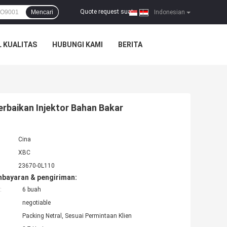
Quote request suatu
Mencari
|
Indonesian
 KUALITAS
HUBUNGI KAMI
BERITA
erbaikan Injektor Bahan Bakar
Cina
XBC
23670-0L110
mbayaran & pengiriman:
:
6 buah
negotiable
Packing Netral, Sesuai Permintaan Klien