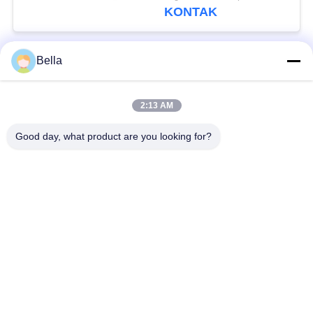
20440388
KONTAK
Bella
Bad Request
Semua
2:13 AM
bagian rel umum
Nozzle Rail Umum
Good day, what product are you looking for?
Katup kontrol rel
Injektor Common Rail
umum
Pendorong Pompa
Bangku Uji Rel
Injector Diesel
Umum
Katup Solenoid
Katup Pengiriman
Diesel
Pompa Injeksi