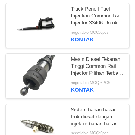
Truck Pencil Fuel
Injection Common Rail
Injector 33406 Untuk
Sistem Bahan Bakar
negotiable MOQ:6pcs
Tekanan Tinggi
KONTAK
Mesin Diesel Tekanan
Tinggi Common Rail
Injector Pilihan Terbaik
untuk Model 4326781
negotiable MOQ:6PCS
yang berlaku
KONTAK
Sistem bahan bakar
truk diesel dengan
injektor bahan bakar
Common Rail
negotiable MOQ:6pcs