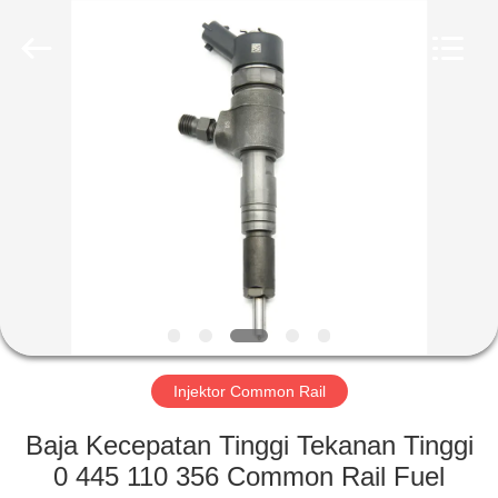
Wuxi
Xinbeichen
International
Trade
Co.,Ltd.
All
Rights
Reserved.
RUMAH
PRODUK
VIDEO
TENTANG
KAMI
Injektor Common Rail
TUR
Baja Kecepatan Tinggi Tekanan Tinggi
PABRIK
0 445 110 356 Common Rail Fuel