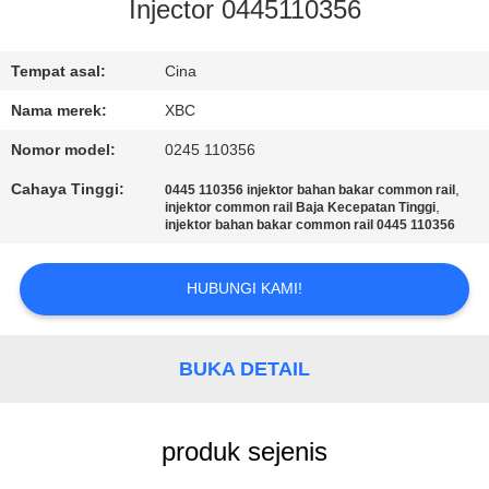
Injector 0445110356
KONTROL
KUALITAS
Tempat asal:
Cina
Nama merek:
XBC
HUBUNGI
Nomor model:
0245 110356
KAMI
Cahaya Tinggi:
,
0445 110356 injektor bahan bakar common rail
,
injektor common rail Baja Kecepatan Tinggi
injektor bahan bakar common rail 0445 110356
BERITA
HUBUNGI KAMI!
SITEMAP
BUKA DETAIL
PRIVACY
POLICY
produk sejenis